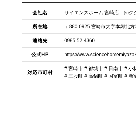
会社名
サイエンスホーム 宮崎店 ㈲ク
所在地
〒880-0925 宮崎市大字本郷北方3
連絡先
0985-52-4360
公式HP
https://www.sciencehomemiyazak
# 宮崎市
# 都城市
# 日南市
# 小
対応市町村
# 三股町
# 高鍋町
# 国富町
# 新