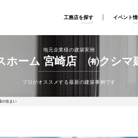
工務店を探す
イベント情
search
ev
地元企業様の建築実例
スホーム 宮崎店 ㈲クシマ
プロがオススメする最新の建築事例です
屋の住まい