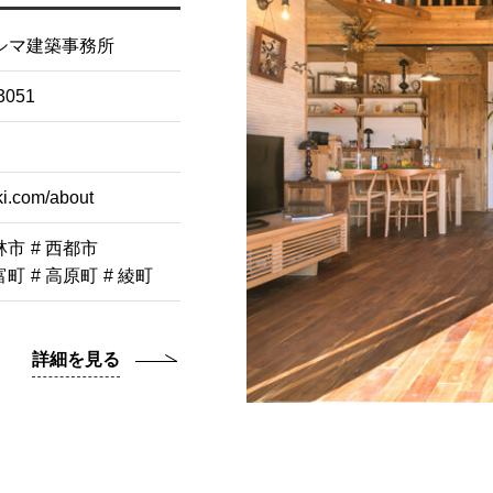
シマ建築事務所
051
i.com/about
林市
# 西都市
富町
# 高原町
# 綾町
詳細を見る