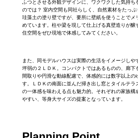
ふつとさせる外観デザインに、ワクワクした気持ち
のでは？ 室内空間も同社らしく、自然素材をたっぷ
珪藻土の塗り壁ですが、要所に壁紙を使うことでメ
めています。柱や梁を現して仕上げる真壁造りが醸
住空間をぜひ現地で体感してみてください。
また、同モデルハウスは実際の生活をイメージしやす
坪弱の２ＬＤＫ。コンパクトではあるものの、廊下
間取りや円滑な動線配慮で、体感的には数字以上の
す。ＬＤＫの南面に並んだ掃き出し窓とタイルテラ
の一体感を味わえる点も魅力的。それぞれの家族構
やすい、等身大サイズの提案となっています。
Planning Point