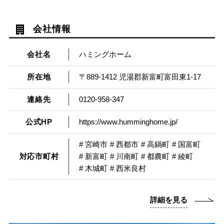
会社情報
会社名
ハミングホーム
所在地
〒889-1412 児湯郡新富町富田東1-17
連絡先
0120-958-347
公式HP
https://www.humminghome.jp/
# 宮崎市
# 西都市
# 高鍋町
# 国富町
対応市町村
# 新富町
# 川南町
# 都農町
# 綾町
# 木城町
# 西米良村
詳細を見る