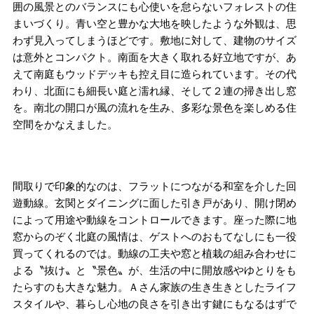
囲の風景とのバランスにも心使いを怠らないフォレストの住
まいづくり。青い空と豊かな大地を映したような外観は、思
わず見入ってしまうほどです。敷地に対して、建物のサイズ
は意外とコンパクト。南面を大きく取れる好立地ですが、あ
えて南庭もウッドデッキも控え目に造られています。その代
わり、北面にも細長い庭と濡れ縁、そして２連の掃き出し窓
を。南北の開口が風の流れを生み、多彩な景色を楽しめる住
空間をかなえました。
間取りで印象的なのは、フラットにつながる和室を介した回
遊動線。玄関とダイニングに面した引き戸があり、開け閉め
によって用途や動線をコントロールできます。座った際に地
窓からのぞく北庭の風情は、ゲストへのおもてなしにも一役
買ってくれるのでは。動線の工夫や窓と植栽の組み合わせに
よる〝抜け〟と〝景色〟が、生活の中に開放感やゆとりをも
たらすのも大きな魅力。Ａさん家族の生き生きとしたライフ
スタイルや、暮らし心地の良さを引き出す鍵にもなるはずで