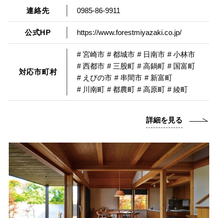
連絡先
0985-86-9911
公式HP
https://www.forestmiyazaki.co.jp/
# 宮崎市
# 都城市
# 日南市
# 小林市
# 西都市
# 三股町
# 高鍋町
# 国富町
対応市町村
# えびの市
# 串間市
# 新富町
# 川南町
# 都農町
# 高原町
# 綾町
詳細を見る