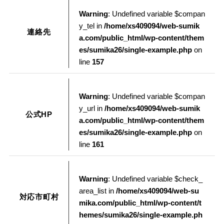
Warning
: Undefined variable $compan
y_tel in
/home/xs409094/web-sumik
連絡先
a.com/public_html/wp-content/them
es/sumika26/single-example.php
on
line
157
Warning
: Undefined variable $compan
y_url in
/home/xs409094/web-sumik
公式HP
a.com/public_html/wp-content/them
es/sumika26/single-example.php
on
line
161
Warning
: Undefined variable $check_
area_list in
/home/xs409094/web-su
対応市町村
mika.com/public_html/wp-content/t
hemes/sumika26/single-example.ph