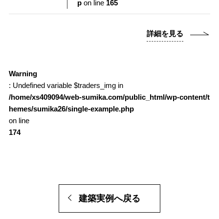
p
on line
165
詳細を見る
Warning
: Undefined variable $traders_img in
/home/xs409094/web-sumika.com/public_html/wp-content/t
hemes/sumika26/single-example.php
on line
174
建築実例へ戻る