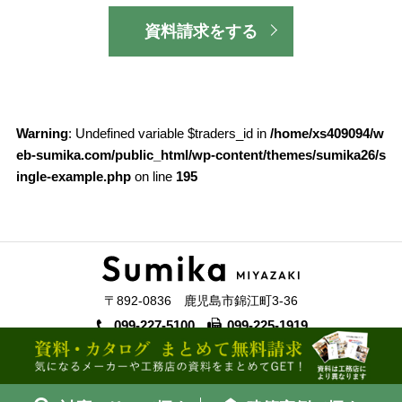
資料請求をする
Warning
: Undefined variable $traders_id in
/home/xs409094/w
eb-sumika.com/public_html/wp-content/themes/sumika26/s
ingle-example.php
on line
195
〒892-0836 鹿児島市錦江町3-36
099-227-5100
099-225-1919