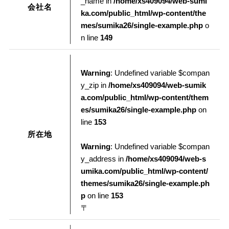
_name in
/home/xs409094/web-sumi
会社名
ka.com/public_html/wp-content/the
mes/sumika26/single-example.php
o
n line
149
Warning
: Undefined variable $compan
y_zip in
/home/xs409094/web-sumik
a.com/public_html/wp-content/them
es/sumika26/single-example.php
on
line
153
所在地
Warning
: Undefined variable $compan
y_address in
/home/xs409094/web-s
umika.com/public_html/wp-content/
themes/sumika26/single-example.ph
p
on line
153
〒