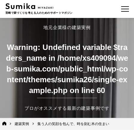
宮崎で家づくりを考える人のためのサポートマガジン
地元企業様の建築実例
Warning
: Undefined variable $tra
ders_name in
/home/xs409094/we
b-sumika.com/public_html/wp-co
ntent/themes/sumika26/single-ex
ample.php
on line
60
プロがオススメする最新の建築事例です
建築実例
集う人の笑顔を包んで、時を刻む木の住まい