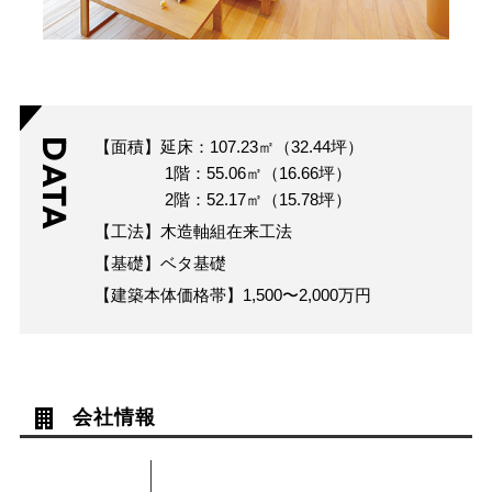
DATA
【面積】延床：107.23㎡（32.44坪）
1階：55.06㎡（16.66坪）
2階：52.17㎡（15.78坪）
【工法】木造軸組在来工法
【基礎】ベタ基礎
【建築本体価格帯】1,500〜2,000万円
会社情報