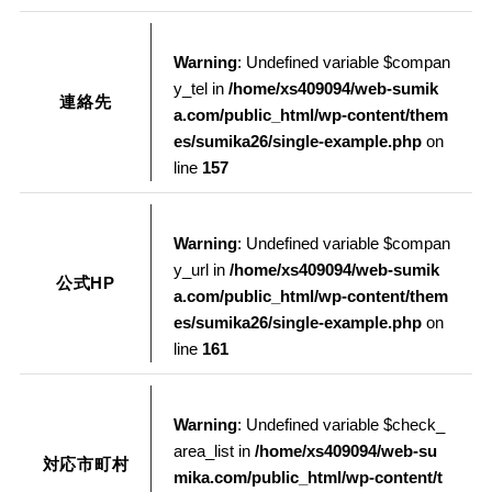
Warning
: Undefined variable $compan
y_tel in
/home/xs409094/web-sumik
連絡先
a.com/public_html/wp-content/them
es/sumika26/single-example.php
on
line
157
Warning
: Undefined variable $compan
y_url in
/home/xs409094/web-sumik
公式HP
a.com/public_html/wp-content/them
es/sumika26/single-example.php
on
line
161
Warning
: Undefined variable $check_
area_list in
/home/xs409094/web-su
対応市町村
mika.com/public_html/wp-content/t