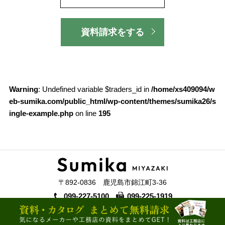
資料請求をする
Warning
: Undefined variable $traders_id in
/home/xs409094/w
eb-sumika.com/public_html/wp-content/themes/sumika26/s
ingle-example.php
on line
195
〒892-0836 鹿児島市錦江町3-36
099-227-5100
099-225-1919