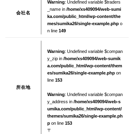
Warning
: Undefined variable $traders
_name in
/home/xs409094/web-sumi
会社名
ka.com/public_html/wp-content/the
mes/sumika26/single-example.php
o
n line
149
Warning
: Undefined variable $compan
y_zip in
/home/xs409094/web-sumik
a.com/public_html/wp-content/them
es/sumika26/single-example.php
on
line
153
所在地
Warning
: Undefined variable $compan
y_address in
/home/xs409094/web-s
umika.com/public_html/wp-content/
themes/sumika26/single-example.ph
p
on line
153
〒