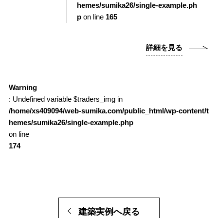
hemes/sumika26/single-example.ph
p
on line
165
詳細を見る
Warning
: Undefined variable $traders_img in
/home/xs409094/web-sumika.com/public_html/wp-content/t
hemes/sumika26/single-example.php
on line
174
建築実例へ戻る