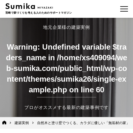
宮崎で家づくりを考える人のためのサポートマガジン
地元企業様の建築実例
Warning
: Undefined variable $tra
ders_name in
/home/xs409094/we
b-sumika.com/public_html/wp-co
ntent/themes/sumika26/single-ex
ample.php
on line
60
プロがオススメする最新の建築事例です
建築実例
自然木と塗り壁でつくる、カラダに優しい「無垢材の家」