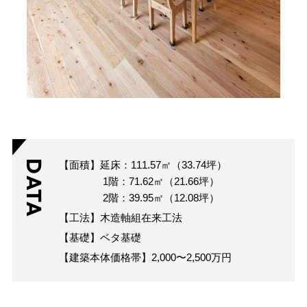
DATA
【面積】延床：111.57㎡（33.74坪）
1階：71.62㎡（21.66坪）
2階：39.95㎡（12.08坪）
【工法】木造軸組在来工法
【基礎】ベタ基礎
【建築本体価格帯】2,000〜2,500万円