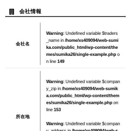
会社情報
Warning
: Undefined variable $traders
_name in
/home/xs409094/web-sumi
会社名
ka.com/public_html/wp-content/the
mes/sumika26/single-example.php
o
n line
149
Warning
: Undefined variable $compan
y_zip in
/home/xs409094/web-sumik
a.com/public_html/wp-content/them
es/sumika26/single-example.php
on
line
153
所在地
Warning
: Undefined variable $compan
y_address in
/home/xs409094/web-s