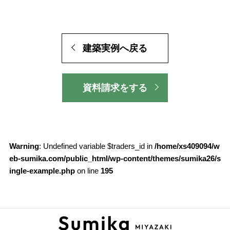
建築実例へ戻る
資料請求をする
Warning
: Undefined variable $traders_id in
/home/xs409094/w
eb-sumika.com/public_html/wp-content/themes/sumika26/s
ingle-example.php
on line
195