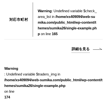
Warning
: Undefined variable $check_
area_list in
/home/xs409094/web-su
対応市町村
mika.com/public_html/wp-content/t
hemes/sumika26/single-example.ph
p
on line
165
詳細を見る
Warning
: Undefined variable $traders_img in
/home/xs409094/web-sumika.com/public_html/wp-content/t
hemes/sumika26/single-example.php
on line
174