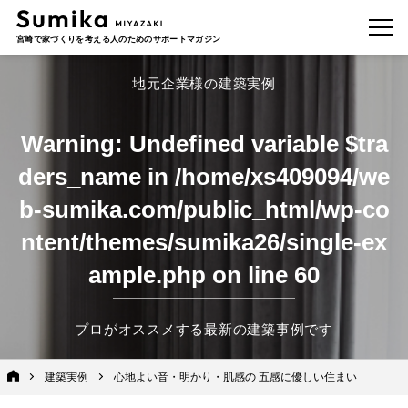
宮崎で家づくりを考える人のためのサポートマガジン
地元企業様の建築実例
Warning
: Undefined variable $tra
ders_name in
/home/xs409094/we
b-sumika.com/public_html/wp-co
ntent/themes/sumika26/single-ex
ample.php
on line
60
プロがオススメする最新の建築事例です
建築実例
心地よい音・明かり・肌感の 五感に優しい住まい