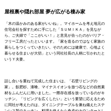
屋根裏や隠れ部屋 夢が広がる棲み家
「木の温かみのある家がいいね」。マイホームを考え地元の
住宅会社を探すために手にした「ＳＵＭＩＫＡ」を見なが
ら、ご夫婦で「ここがいい！」と意見が合ったのがバリア・
フリー工房だったといいます。「家を造るのではなく家族の
暮らしをつくっていきたい。そのためには健康で、心地よく
暮らせる住まいが大切」という同社社長の人柄に引かれたと
いうＹ夫妻。
話し合いを重ねて完成した住まいは、「石壁リビングの
家」。飫肥杉、漆喰、マイナスイオンを放つ石などの自然素
材をふんだんに用いました。一際存在感を放っているのがキ
ッチン。「リビングを広くしたい」という要望に応えるため
に同社が考えたのは、ダイニングテーブルを兼ね備えたステ
ンレス製のキッチン。料理を終えたら食卓やカウンターとし