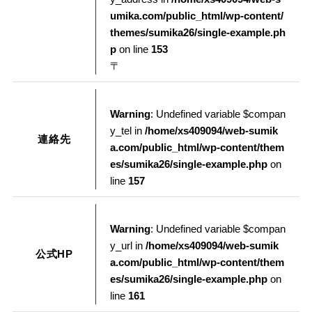
umika.com/public_html/wp-content/
themes/sumika26/single-example.ph
p
on line
153
〒
Warning
: Undefined variable $compan
y_tel in
/home/xs409094/web-sumik
連絡先
a.com/public_html/wp-content/them
es/sumika26/single-example.php
on
line
157
Warning
: Undefined variable $compan
y_url in
/home/xs409094/web-sumik
公式HP
a.com/public_html/wp-content/them
es/sumika26/single-example.php
on
line
161