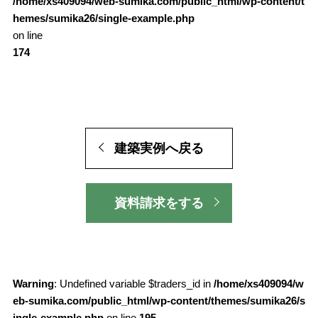
/home/xs409094/web-sumika.com/public_html/wp-content/t
hemes/sumika26/single-example.php
on line
174
建築実例へ戻る
資料請求をする
Warning
: Undefined variable $traders_id in
/home/xs409094/w
eb-sumika.com/public_html/wp-content/themes/sumika26/s
ingle-example.php
on line
195