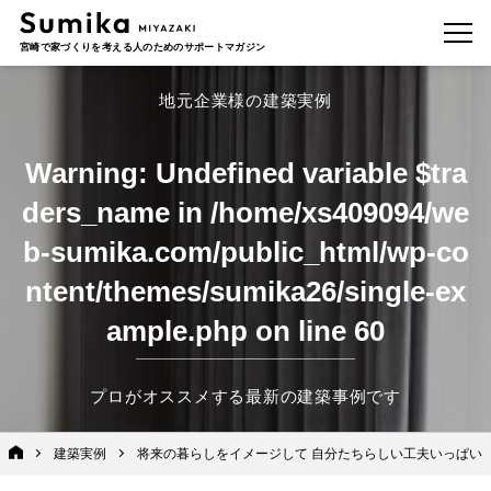
宮崎で家づくりを考える人のためのサポートマガジン
地元企業様の建築実例
Warning
: Undefined variable $tra
ders_name in
/home/xs409094/we
b-sumika.com/public_html/wp-co
ntent/themes/sumika26/single-ex
ample.php
on line
60
プロがオススメする最新の建築事例です
建築実例
将来の暮らしをイメージして 自分たちらしい工夫いっぱい