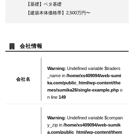
【基礎】ベタ基礎
【建築本体価格帯】2,500万円〜
会社情報
Warning
: Undefined variable $traders
_name in
/home/xs409094/web-sumi
会社名
ka.com/public_html/wp-content/the
mes/sumika26/single-example.php
o
n line
149
Warning
: Undefined variable $compan
y_zip in
/home/xs409094/web-sumik
a.com/public_html/wp-content/them