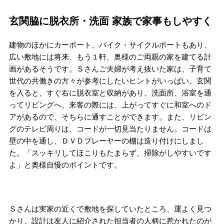
玄関脇に脱衣所・洗面 家族で家事もしやすく
建物のほかにカーポート、バイク・サイクルポートもあり、
広い敷地には将来、もう１軒、奥様のご両親の家を建てる計
画があるそうです。Ｓさんご夫婦が考え抜いた家は、子育て
世代の共働きの方々が参考にしたいヒントがいっぱい。玄関
を入ると、すぐ右に脱衣室と収納があり、洗面所、浴室を通
ってリビングへ。来客の際には、上がってすぐに和室へのド
アがあるので、そちらに通すことができます。また、リビン
グのテレビ周りは、コードが一切見当たりません。コードは
壁の中を通し、ＤＶＤプレーヤーの棚は造り付けにしまし
た。「スッキリしてほこりもたまらず、掃除がしやすいです
よ」と奥様自慢のポイントです。
Ｓさんは実家の近くで敷地を探していたところ、運よく見つ
かり、設計は友人に紹介された担当者の人柄に惹かれたのが