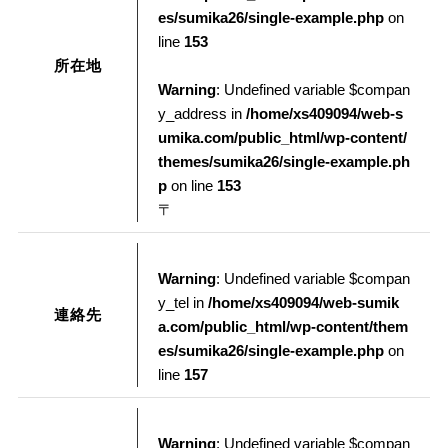
es/sumika26/single-example.php
on
line
153
所在地
Warning
: Undefined variable $compan
y_address in
/home/xs409094/web-s
umika.com/public_html/wp-content/
themes/sumika26/single-example.ph
p
on line
153
〒
Warning
: Undefined variable $compan
y_tel in
/home/xs409094/web-sumik
連絡先
a.com/public_html/wp-content/them
es/sumika26/single-example.php
on
line
157
Warning
: Undefined variable $compan