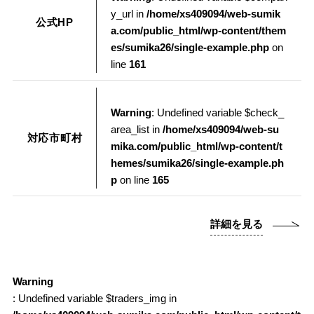
y_url in
/home/xs409094/web-sumik
公式HP
a.com/public_html/wp-content/them
es/sumika26/single-example.php
on
line
161
Warning
: Undefined variable $check_
area_list in
/home/xs409094/web-su
対応市町村
mika.com/public_html/wp-content/t
hemes/sumika26/single-example.ph
p
on line
165
詳細を見る
Warning
: Undefined variable $traders_img in