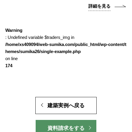
詳細を見る
Warning
: Undefined variable $traders_img in
/home/xs409094/web-sumika.com/public_html/wp-content/t
hemes/sumika26/single-example.php
on line
174
建築実例へ戻る
資料請求をする