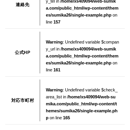
y_tel in
/home/xs409094/web-sumik
連絡先
a.com/public_html/wp-content/them
es/sumika26/single-example.php
on
line
157
Warning
: Undefined variable $compan
y_url in
/home/xs409094/web-sumik
公式HP
a.com/public_html/wp-content/them
es/sumika26/single-example.php
on
line
161
Warning
: Undefined variable $check_
area_list in
/home/xs409094/web-su
対応市町村
mika.com/public_html/wp-content/t
hemes/sumika26/single-example.ph
p
on line
165