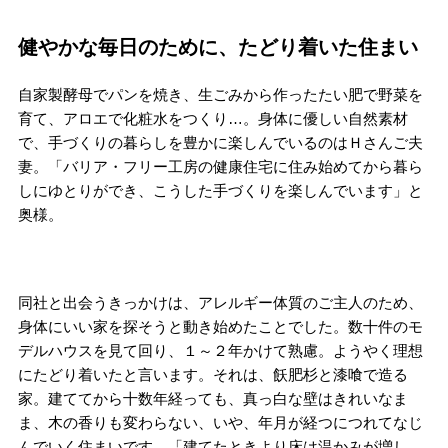
健やかな毎日のために、たどり着いた住まい
自家製酵母でパンを焼き、生ごみから作ったたい肥で野菜を
育て、アロエで化粧水をつくり…。身体に優しい自然素材
で、手づくりの暮らしを豊かに楽しんでいるのはＨさんご夫
妻。「バリア・フリー工房の健康住宅に住み始めてから暮ら
しにゆとりができ、こうした手づくりを楽しんでいます」と
奥様。
同社と出会うきっかけは、アレルギー体質のご主人のため、
身体にいい家を探そうと動き始めたことでした。数十件のモ
デルハウスを見て回り、１～２年かけて熟慮。ようやく理想
にたどり着いたと言います。それは、飫肥杉と漆喰で造る
家。建ててから十数年経っても、真っ白な壁はきれいなま
ま、木の香りも変わらない、いや、年月が経つにつれてなじ
んでいく住まいです。「建てたときより床は温かみが増し、