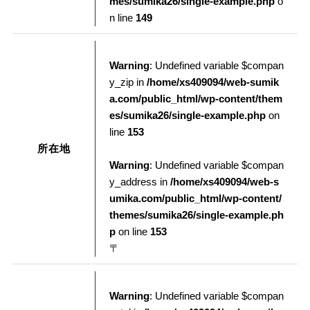
mes/sumika26/single-example.php
o
n line
149
Warning
: Undefined variable $compan
y_zip in
/home/xs409094/web-sumik
a.com/public_html/wp-content/them
es/sumika26/single-example.php
on
line
153
所在地
Warning
: Undefined variable $compan
y_address in
/home/xs409094/web-s
umika.com/public_html/wp-content/
themes/sumika26/single-example.ph
p
on line
153
〒
Warning
: Undefined variable $compan