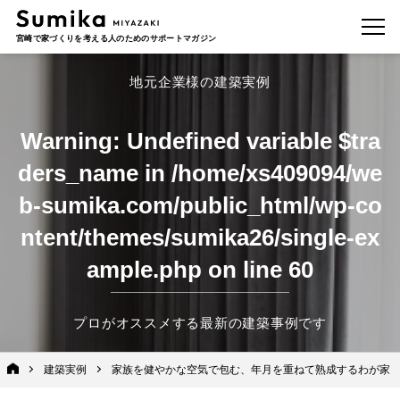
宮崎で家づくりを考える人のためのサポートマガジン
地元企業様の建築実例
Warning
: Undefined variable $tra
ders_name in
/home/xs409094/we
b-sumika.com/public_html/wp-co
ntent/themes/sumika26/single-ex
ample.php
on line
60
プロがオススメする最新の建築事例です
建築実例
家族を健やかな空気で包む、年月を重ねて熟成するわが家